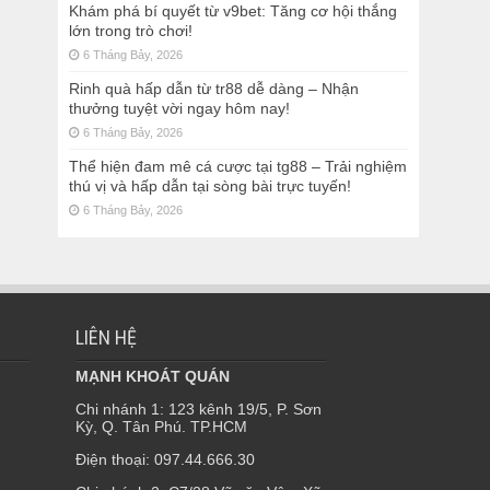
Khám phá bí quyết từ v9bet: Tăng cơ hội thắng
lớn trong trò chơi!
6 Tháng Bảy, 2026
Rinh quà hấp dẫn từ tr88 dễ dàng – Nhận
thưởng tuyệt vời ngay hôm nay!
6 Tháng Bảy, 2026
Thể hiện đam mê cá cược tại tg88 – Trải nghiệm
thú vị và hấp dẫn tại sòng bài trực tuyến!
6 Tháng Bảy, 2026
LIÊN HỆ
MẠNH KHOÁT QUÁN
Chi nhánh 1: 123 kênh 19/5, P. Sơn
Kỳ, Q. Tân Phú. TP.HCM
Điện thoại: 097.44.666.30