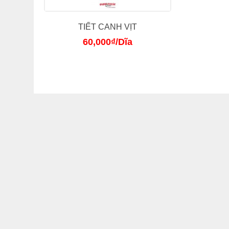
TIẾT CANH VỊT
60,000
₫
/Dĩa