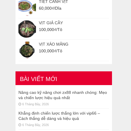
TIẾT CANH VỊT
60,000
₫
/Dĩa
VỊT GIẢ CẦY
100,000
₫
/Tô
VỊT XÁO MĂNG
100,000
₫
/Tô
BÀI VIẾT MỚI
Nâng cao kỹ năng chơi zx88 nhanh chóng: Mẹo
và chiến lược hiệu quả nhất
6 Tháng Bảy, 2026
Khẳng định chiến lược thắng lớn với vip66 –
Cách thắng dễ dàng và hiệu quả
6 Tháng Bảy, 2026