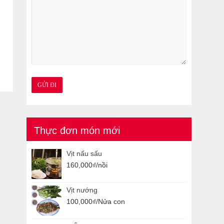
Thực đơn món mới
Vịt nấu sấu
160,000
₫
/nồi
Vịt nướng
100,000
₫
/Nửa con