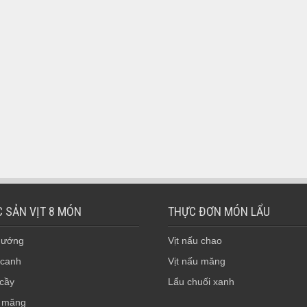
 SẢN VỊT 8 MÓN
THỰC ĐƠN MÓN LẨU
 nướng
Vịt nấu chao
 canh
Vịt nấu măng
 cầy
Lẩu chuối xanh
 măng